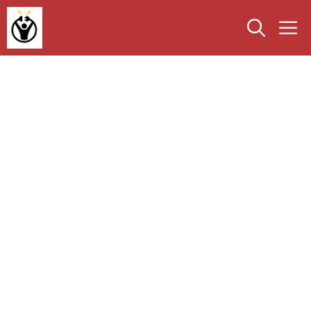
Saltar
M
al
contenido