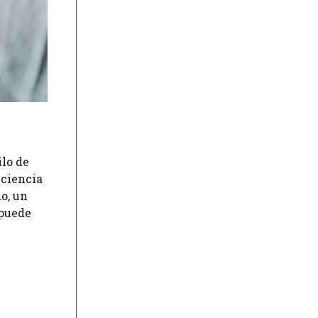
ilo de
iciencia
do, un
 puede