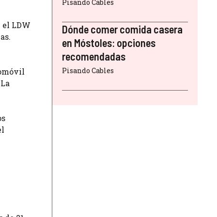
Pisando Cables
n el LDW
Dónde comer comida casera
as.
en Móstoles: opciones
recomendadas
Pisando Cables
tomóvil
 La
os
el