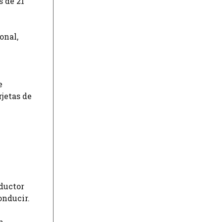
s de 21
onal,
e
rjetas de
nductor
onducir.
n