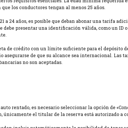
iertos requisitos esenciales. La edad mínima requerida e
 que los conductores tengan al menos 25 años.
1 a 24 años, es posible que deban abonar una tarifa adici
e debe presentar una identificación válida, como un ID o
te.
ta de crédito con un límite suficiente para el depósito d
rio asegurarse de que su alcance sea internacional. Las ta
 bancarias no son aceptadas.
 auto rentado, es necesario seleccionar la opción de «Co
, únicamente el titular de la reserva está autorizado a c
ueden incluir automáticamente la posibilidad de tener u