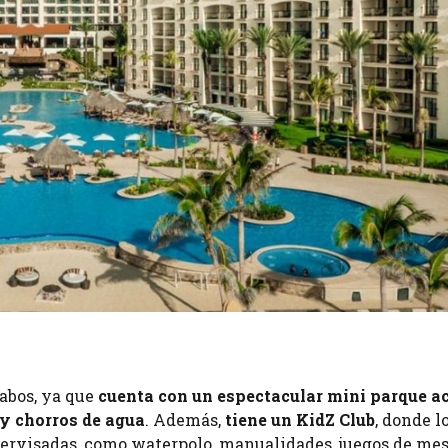
abos, ya que
cuenta con un espectacular mini parque ac
 y chorros de agua
. Además,
tiene un KidZ Club
, donde l
pervisadas, como waterpolo, manualidades, juegos de me