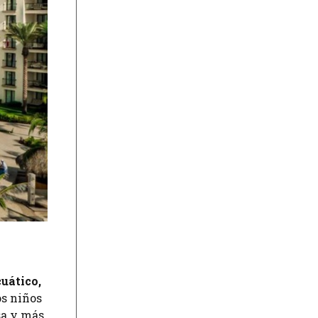
uático,
os niños
sa y más.