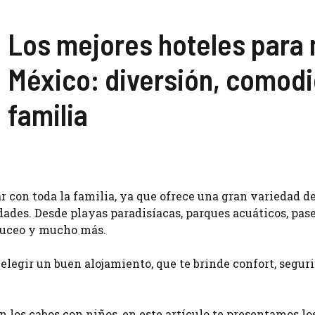
Los mejores hoteles para 
México: diversión, comodid
familia
ar con toda la familia, ya que ofrece una gran variedad d
dades. Desde playas paradisíacas, parques acuáticos, pas
 buceo y mucho más.
s elegir un buen alojamiento, que te brinde confort, segur
n los cabos con niños, en este artículo te presentamos lo