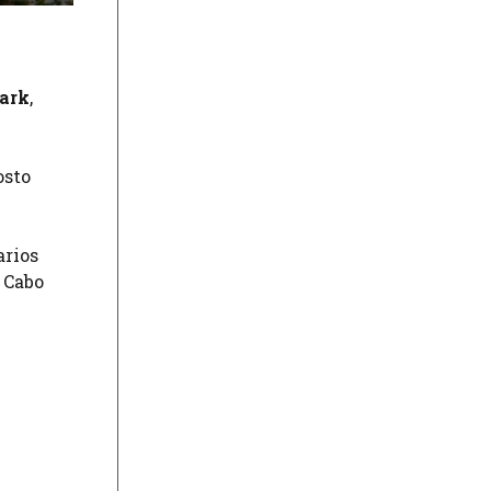
Park
,
osto
arios
e Cabo