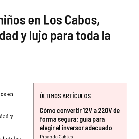
niños en Los Cabos,
ad y lujo para toda la
e
eos en
ÚLTIMOS ARTÍCULOS
Cómo convertir 12V a 220V de
idad y
forma segura: guía para
elegir el inversor adecuado
Pisando Cables
s hoteles