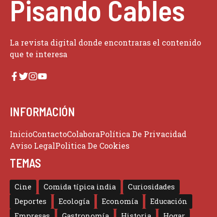
Pisando Cables
La revista digital donde encontraras el contenido
que te interesa
INFORMACIÓN
Inicio
Contacto
Colabora
Política De Privacidad
Aviso Legal
Politica De Cookies
TEMAS
Cine
Comida típica india
Curiosidades
Deportes
Ecología
Economía
Educación
Empresas
Gastronomía
Historia
Hogar